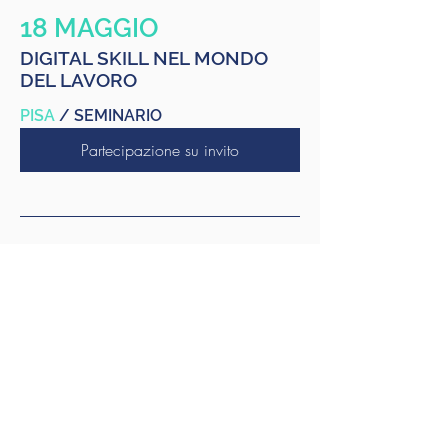
18 MAGGIO
DIGITAL SKILL NEL MONDO
DEL LAVORO
PISA
/ SEMINARIO
Partecipazione su invito
8 GIUGNO
FLORENCE MARKETING
EXPERIENCE
FIRENZE
/ SPEECH
scopri di più