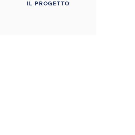
IL PROGETTO
CHI SIAMO
LIVE TOUR
DIGITAL SKILLS